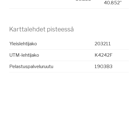
40.852”
Karttalehdet pisteessä
Yleislehtijako
203211
UTM-lehtijako
K4242F
Pelastuspalveluruutu
19O3B3