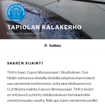
Siirry
sisältöön
TAPIOLAN KALAKERHO
Kalastusta vuodesta 1957
Valikko
SAAREN SIJAINTI
TKK:n Saari, Espoo Morsiussaari / Brudholmen. Tosi
hädän sattuessa oheisilla tiedoilla pelastusviranomaiset
saa varmimmin kohteeseen: soita aina hätänumeroon
112! Muista mainita Espoon Morsiussaari, TKK:n tiedot
on erityisesti syötetty hätäkeskuksen tietokantoihin
onnettomuuden varalta. Näin apu tulee varmimmin perille!