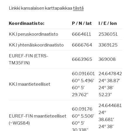
Linkki kansalaisen karttapaikkaa
tästä
Koordinaatisto:
P / N / lat
I / E / lon
KKJ peruskoordinaatisto
6664611
2536051
KKJ yhtenäiskoordinaatisto
6666764
3369125
EUREF-FIN (ETRS-
6663965
369008
TM35FIN)
60.091601
24.647842
60º 5.496′
24º 38.87′
KKJ maantieteelliset
60º 5′
24º 38′
29.762”
52.23”
24.644681
60.09176
24º
EUREF-FIN maantieteelliset
60º 5.506′
38.681′
(~WGS84)
60º 5′
24º 38′
30.338”