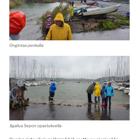
Ongintaa penkalla
Jigailua Sepon opastuksella