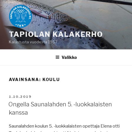
Siirry
sisältöön
TAPIOLAN KALAKERHO
Kalastusta vuodesta 1957
Valikko
AVAINSANA:
KOULU
JULKAISTU
1.10.2019
Ongella Saunalahden 5. -luokkalaisten
kanssa
Saunalahden koulun 5. -luokkalaisten opettaja Elena otti