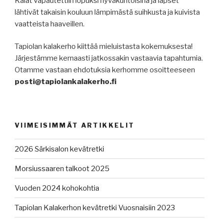
Kalat vapautettiin lopuksi hyväkuntoisina ja lapset
lähtivät takaisin kouluun lämpimästä suihkusta ja kuivista
vaatteista haaveillen.
Tapiolan kalakerho kiittää mieluistasta kokemuksesta!
Järjestämme kernaasti jatkossakin vastaavia tapahtumia.
Otamme vastaan ehdotuksia kerhomme osoitteeseen
posti@tapiolankalakerho.fi
VIIMEISIMMÄT ARTIKKELIT
2026 Särkisalon kevätretki
Morsiussaaren talkoot 2025
Vuoden 2024 kohokohtia
Tapiolan Kalakerhon kevätretki Vuosnaisiin 2023