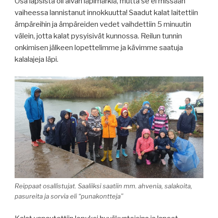
Osa lapsista oli aivan läpimärkiä, mutta se ei missään
vaiheessa lannistanut innokkuutta! Saadut kalat laitettiin
ämpäreihin ja ämpäreiden vedet vaihdettiin 5 minuutin
välein, jotta kalat pysyisivät kunnossa. Reilun tunnin
onkimisen jälkeen lopettelimme ja kävimme saatuja
kalalajeja läpi.
Reippaat osallistujat. Saaliiksi saatiin mm. ahvenia, salakoita,
pasureita ja sorvia eli “punakontteja”