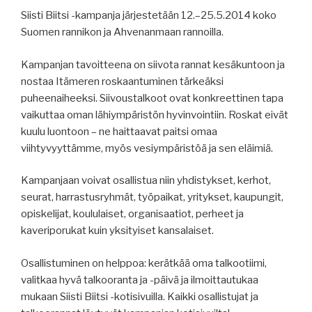
Siisti Biitsi -kampanja järjestetään 12.–25.5.2014 koko
Suomen rannikon ja Ahvenanmaan rannoilla.
Kampanjan tavoitteena on siivota rannat kesäkuntoon ja
nostaa Itämeren roskaantuminen tärkeäksi
puheenaiheeksi. Siivoustalkoot ovat konkreettinen tapa
vaikuttaa oman lähiympäristön hyvinvointiin. Roskat eivät
kuulu luontoon – ne haittaavat paitsi omaa
viihtyvyyttämme, myös vesiympäristöä ja sen eläimiä.
Kampanjaan voivat osallistua niin yhdistykset, kerhot,
seurat, harrastusryhmät, työpaikat, yritykset, kaupungit,
opiskelijat, koululaiset, organisaatiot, perheet ja
kaveriporukat kuin yksityiset kansalaiset.
Osallistuminen on helppoa: kerätkää oma talkootiimi,
valitkaa hyvä talkooranta ja -päivä ja ilmoittautukaa
mukaan Siisti Biitsi -kotisivuilla. Kaikki osallistujat ja