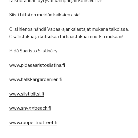
talkoorannat löytyvät kampanjan kotisivuilta!
Siisti biitsi on meidän kaikkien asia!
Olisi hienoa nähdä Vapaa-ajankalastajat mukana talkoissa.
Osallistukaa ja kutsukaa tai haastakaa muutkin mukaan!
Pidä Saaristo Siistinä ry
www.pidasaaristosiistina.fi
www.hallskargardenren.fi
www.siistibiitsi.fi
www.snyggbeach.fi
www.roope-tuotteet.fi