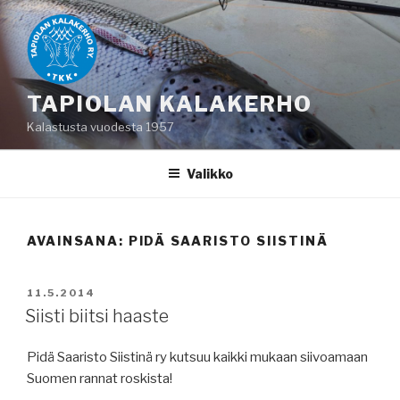
Siirry
sisältöön
TAPIOLAN KALAKERHO
Kalastusta vuodesta 1957
Valikko
AVAINSANA:
PIDÄ SAARISTO SIISTINÄ
JULKAISTU
11.5.2014
Siisti biitsi haaste
Pidä Saaristo Siistinä ry kutsuu kaikki mukaan siivoamaan
Suomen rannat roskista!