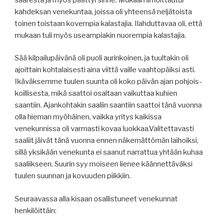
kahdeksan venekuntaa, joissa oli yhteensä neljätoista
toinen toistaan kovempia kalastajia. Ilahduttavaa oli, että
mukaan tuli myös useampiakin nuorempia kalastajia.
Sää kilpailupäivänä oli puoli aurinkoinen, ja tuultakin oli
ajoittain kohtalaisesti aina viittä vaille vaahtopäiksi asti.
Ikäväksemme tuulen suunta oli koko päivän ajan pohjois-
koillisesta, mikä saattoi osaltaan vaikuttaa kuhien
saantiin. Ajankohtakin saaliin saantiin saattoi tänä vuonna
olla hieman myöhäinen, vaikka yritys kaikissa
venekunnissa oli varmasti kovaa luokkaa.Valitettavasti
saaliit jäivät tänä vuonna ennen näkemättömän laihoiksi,
sillä yksikään venekunta ei saanut narrattua yhtään kuhaa
saaliikseen. Suurin syy moiseen lienee käännettäväksi
tuulen suunnan ja kovuuden piikkiin.
Seuraavassa alla kisaan osallistuneet venekunnat
henkilöittäin: