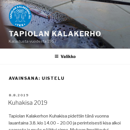
Siirry
sisältöön
TAPIOLAN KALAKERHO
Kalastusta vuodesta 1957
Valikko
AVAINSANA:
UISTELU
JULKAISTU
8.8.2019
Kuhakisa 2019
Tapiolan Kalakerhon Kuhakisa pidettiin tänä vuonna
lauantaina 3.8. klo 14.00 – 20.00 ja perinteisesti kisa alkoi
saaresta ja myös päättyi sinne. Mukaan ilmoittautui