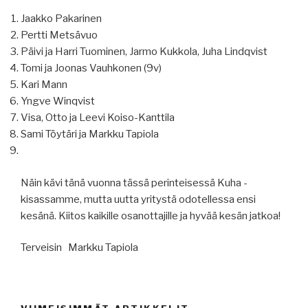
Jaakko Pakarinen
Pertti Metsävuo
Päivi ja Harri Tuominen, Jarmo Kukkola, Juha Lindqvist
Tomi ja Joonas Vauhkonen (9v)
Kari Mann
Yngve Winqvist
Visa, Otto ja Leevi Koiso-Kanttila
Sami Töytäri ja Markku Tapiola
Näin kävi tänä vuonna tässä perinteisessä Kuha -
kisassamme, mutta uutta yritystä odotellessa ensi
kesänä. Kiitos kaikille osanottajille ja hyvää kesän jatkoa!
Terveisin Markku Tapiola