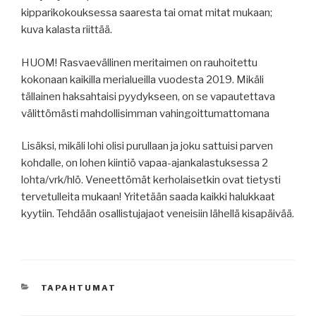
kipparikokouksessa saaresta tai omat mitat mukaan;
kuva kalasta riittää.
HUOM! Rasvaevällinen meritaimen on rauhoitettu
kokonaan kaikilla merialueilla vuodesta 2019. Mikäli
tällainen haksahtaisi pyydykseen, on se vapautettava
välittömästi mahdollisimman vahingoittumattomana
Lisäksi, mikäli lohi olisi purullaan ja joku sattuisi parven
kohdalle, on lohen kiintiö vapaa-ajankalastuksessa 2
lohta/vrk/hlö. Veneettömät kerholaisetkin ovat tietysti
tervetulleita mukaan! Yritetään saada kaikki halukkaat
kyytiin. Tehdään osallistujajaot veneisiin lähellä kisapäivää.
KATEGORIAT
TAPAHTUMAT