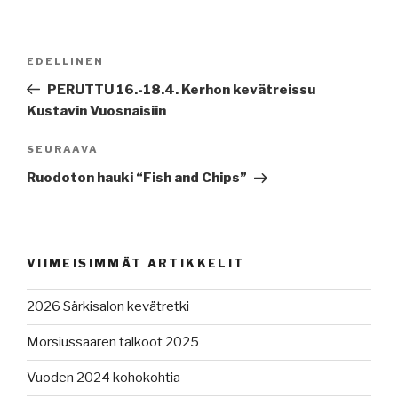
Artikkelien
Edellinen
EDELLINEN
selaus
artikkeli
PERUTTU 16.-18.4. Kerhon kevätreissu
Kustavin Vuosnaisiin
Seuraava
SEURAAVA
artikkeli
Ruodoton hauki “Fish and Chips”
VIIMEISIMMÄT ARTIKKELIT
2026 Särkisalon kevätretki
Morsiussaaren talkoot 2025
Vuoden 2024 kohokohtia