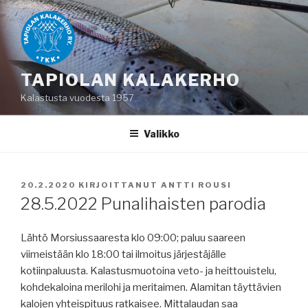
Siirry
sisältöön
TAPIOLAN KALAKERHO
Kalastusta vuodesta 1957
Valikko
JULKAISTU
20.2.2020
KIRJOITTANUT
ANTTI ROUSI
28.5.2022 Punalihaisten parodia
Lähtö Morsiussaaresta klo 09:00; paluu saareen
viimeistään klo 18:00 tai ilmoitus järjestäjälle
kotiinpaluusta. Kalastusmuotoina veto- ja heittouistelu,
kohdekaloina merilohi ja meritaimen. Alamitan täyttävien
kalojen yhteispituus ratkaisee. Mittalaudan saa