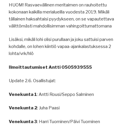
HUOM! Rasvaevällinen meritaimen on rauhoitettu
kokonaan kaikilla merialueilla vuodesta 2019. Mikäli
tällainen haksahtaisi pyydykseen, on se vapautettava
välittömästi mahdollisimman vahingoittumattomana
Lisäksi, mikäli lohi olisi purullaan ja joku sattuisi parven
kohdalle, on lohen kiintiö vapaa-ajankalastuksessa 2
lohta/vrk/hlö
Ilmoittautumiset Antti 0505939555
Update 2.6. Osallistujat:
Venekunta 1
: Antti Rousi/Seppo Salminen
Venekunta 2
: Juha Paasi
Venekunta 3
: Harri Tuominen/Päivi Tuominen