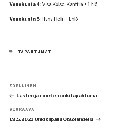
Venekunta 4
: Visa Koiso-Kanttila + 1 hlö
Venekunta 5
: Hans Helin +1 hlö
KATEGORIAT
TAPAHTUMAT
Artikkelien
Edellinen
EDELLINEN
selaus
artikkeli
Lasten ja nuorten onkitapahtuma
Seuraava
SEURAAVA
artikkeli
19.5.2021 Onkikilpailu Otsolahdella