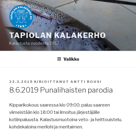
Siirry
sisältöön
TAPIOLAN KALAKERHO
Kalastusta vuodesta 1957
Valikko
JULKAISTU
22.3.2019
KIRJOITTANUT
ANTTI ROUSI
8.6.2019 Punalihaisten parodia
Kipparikokous saaressa klo 09:00; paluu saareen
viimeistään klo 18:00 tai ilmoitus järjestäjälle
kotiinpaluusta. Kalastusmuotoina veto- ja heittouistelu,
kohdekaloina merilohi ja meritaimen.