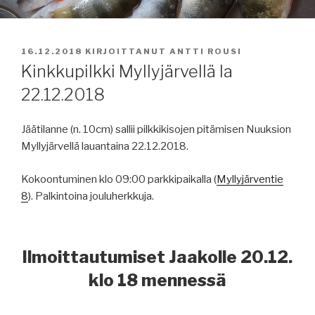
JULKAISTU
16.12.2018
KIRJOITTANUT
ANTTI ROUSI
Kinkkupilkki Myllyjärvellä la
22.12.2018
Jäätilanne (n. 10cm) sallii pilkkikisojen pitämisen Nuuksion
Myllyjärvellä lauantaina 22.12.2018.
Kokoontuminen klo 09:00 parkkipaikalla (
Myllyjärventie
8
). Palkintoina jouluherkkuja.
Ilmoittautumiset Jaakolle 20.12.
klo 18 mennessä