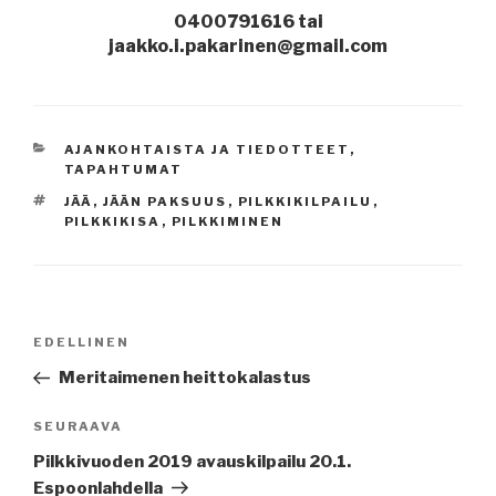
0400791616 tai
jaakko.i.pakarinen@gmail.com
KATEGORIAT
AJANKOHTAISTA JA TIEDOTTEET
,
TAPAHTUMAT
AVAINSANAT
JÄÄ
,
JÄÄN PAKSUUS
,
PILKKIKILPAILU
,
PILKKIKISA
,
PILKKIMINEN
Artikkelien
Edellinen
EDELLINEN
selaus
artikkeli
Meritaimenen heittokalastus
Seuraava
SEURAAVA
artikkeli
Pilkkivuoden 2019 avauskilpailu 20.1.
Espoonlahdella