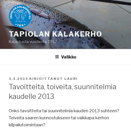
Siirry
sisältöön
TAPIOLAN KALAKERHO
Kalastusta vuodesta 1957
Valikko
JULKAISTU
3.3.2013
KIRJOITTANUT
LAURI
Tavoitteita, toiveita, suunnitelmia
kaudelle 2013
Onko tavoitteita tai suunnitelmia kauden 2013 suhteen?
Toiveita saaren kunnostukseen tai vaikkapa kerhon
kilpailutoimintaan?