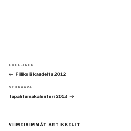
Artikkelien
Edellinen
EDELLINEN
selaus
artikkeli
Fiiliksiä kaudelta 2012
Seuraava
SEURAAVA
artikkeli
Tapahtumakalenteri 2013
VIIMEISIMMÄT ARTIKKELIT