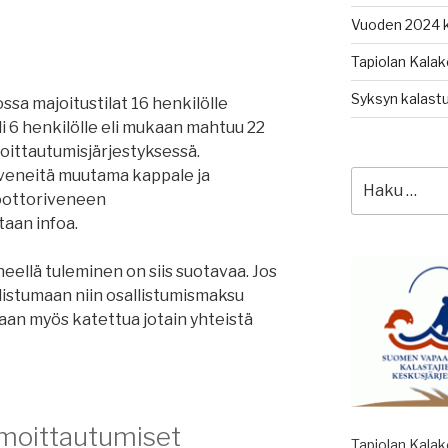
Vuoden 2024 
Tapiolan Kalak
Syksyn kalastu
sa majoitustilat 16 henkilölle
li 6 henkilölle eli mukaan mahtuu 22
moittautumisjärjestyksessä.
veneitä muutama kappale ja
Etsi:
oottoriveneen
taan infoa.
eellä tuleminen on siis suotavaa. Jos
listumaan niin osallistumismaksu
daan myös katettua jotain yhteistä
ilmoittautumiset
Tapiolan Kala