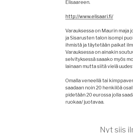
Elisaareen.
http://www.
elisaari
.fi/
Varauksessa on Maurin maja jos
ja Sisarusten talon isompi puo
ihmistä ja täytetään paikat il
Varauksessa on ainakin soutu
selvityksessä saaako myös m
lainaan mutta siitä vielä uudes
Omalla veneellä tai kimppaven
saadaan noin 20 henkilöä osal
pidetään 20 eurossa jolla saa
ruokaa/ juotavaa.
Nyt siis 