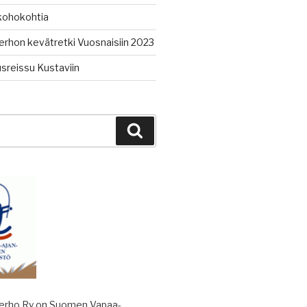
kohokohtia
erhon kevätretki Vuosnaisiin 2023
sreissu Kustaviin
Haku
kerho Ry on Suomen Vapaa-