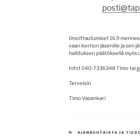
posti@tapi
Ilmoittautumiset 16.9 menness
vaan kerhon jäsenille ja sen j
hallituksen päätöksellä myös 
Infot 040-7336348 Timo tai
p
Terveisin
Timo Vasankari
KATEGORIAT
AJANKOHTAISTA JA TIE