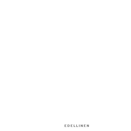
Artikkelien
Edellinen
EDELLINEN