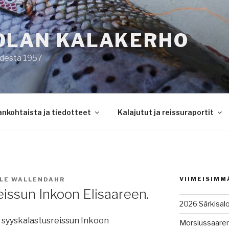
OLAN KALAKERHO
odesta 1957
ankohtaista ja tiedotteet
Kalajutut ja reissuraportit
VIIMEISIMM
LLE WALLENDAHR
issun Inkoon Elisaareen.
2026 Särkisalo
ä syyskalastusreissun Inkoon
Morsiussaaren