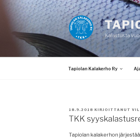
Siirry
sisältöön
TAPI
Kalastusta vu
Tapiolan Kalakerho Ry
Aj
JULKAISTU
18.9.2018
KIRJOITTANUT
VI
TKK syyskalastusre
Tapiolan kalakerhon järjestä