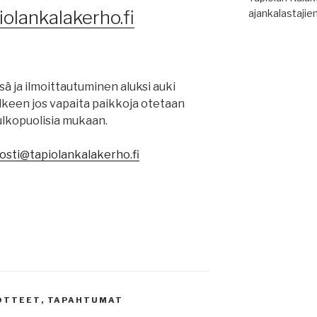
olankalakerho.fi
ajankalastajie
ä ja ilmoittautuminen aluksi auki
älkeen jos vapaita paikkoja otetaan
ulkopuolisia mukaan.
osti@tapiolankalakerho.fi
DOTTEET
,
TAPAHTUMAT